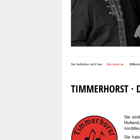
Sie befinden sich hier:
Dat sünd wi
/
Willko
TIMMERHORST
· 
Sie sin
Holland
norddeu
Sie hab