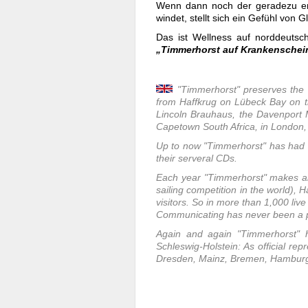
Wenn dann noch der geradezu eng
windet, stellt sich ein Gefühl von Gl
Das ist Wellness auf norddeutsc
„Timmerhorst auf Krankenschei
"Timmerhorst" preserves the 
from Haffkrug on Lübeck Bay on th
Lincoln Brauhaus, the Davenport M
Capetown South Africa, in London, 
Up to now "Timmerhorst" has had
their serveral CDs.
Each year "Timmerhorst" makes abo
sailing competition in the world),
visitors. So in more than 1,000 li
Communicating has never been a pr
Again and again "Timmerhorst" 
Schleswig-Holstein: As official rep
Dresden, Mainz, Bremen, Hamburg