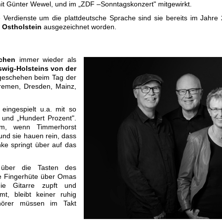
it Günter Wewel, und im „ZDF –Sonntagskonzert" mitgewirkt.
e Verdienste um die plattdeutsche Sprache sind sie bereits im Jahr
 Ostholstein
ausgezeichnet worden.
ichen
immer wieder als
swig-Holsteins von der
 geschehen beim Tag der
remen, Dresden, Mainz,
eingespielt u.a. mit so
 und „Hundert Prozent".
mm, wenn Timmerhorst
und sie hauen rein, dass
ke springt über auf das
 über die Tasten des
e Fingerhüte über Omas
die Gitarre zupft und
, bleibt keiner ruhig
hörer müssen im Takt