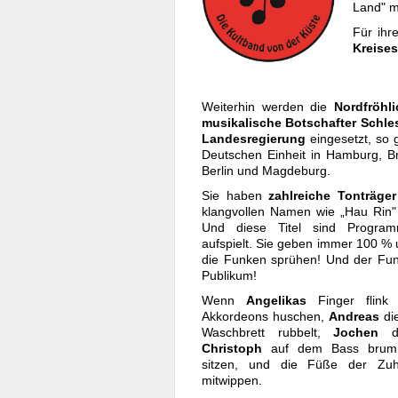
Land" m
Für ihr
Kreises
Weiterhin werden die
Nordfröhl
musikalische Botschafter Schle
Landesregierung
eingesetzt, so
Deutschen Einheit in Hamburg, B
Berlin und Magdeburg.
Sie haben
zahlreiche Tonträger
klangvollen Namen wie „Hau Rin"
Und diese Titel sind Progra
aufspielt. Sie geben immer 100 % 
die Funken sprühen! Und der Fun
Publikum!
Wenn
Angelikas
Finger flink
Akkordeons huschen,
Andreas
di
Waschbrett rubbelt,
Jochen
Christoph
auf dem Bass brummt
sitzen, und die Füße der Zu
mitwippen.