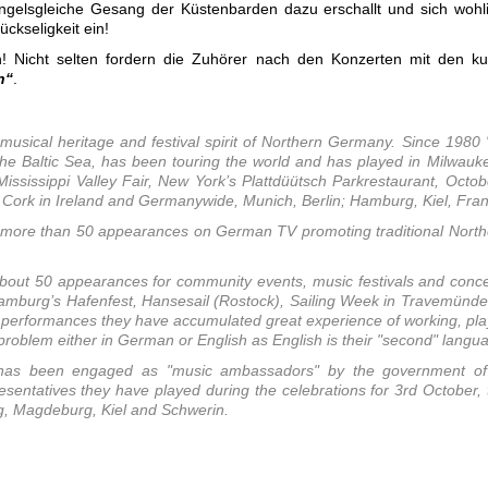
elsgleiche Gesang der Küstenbarden dazu erschallt und sich wohl
ückseligkeit ein!
h! Nicht selten fordern die Zuhörer nach den Konzerten mit den k
n“
.
musical heritage and festival spirit of Northern Germany. Since 1980 
e Baltic Sea, has been touring the world and has played in Milwauk
ississippi Valley Fair, New York’s Plattdüütsch Parkrestaurant, Octob
Cork in Ireland and Germanywide, Munich, Berlin; Hamburg, Kiel, Frankfu
 more than 50 appearances on German TV promoting traditional Nort
ut 50 appearances for community events, music festivals and concer
 Hamburg’s Hafenfest, Hansesail (Rostock), Sailing Week in Travemünd
ve performances they have accumulated great experience of working, pla
oblem either in German or English as English is their "second" langu
has been engaged as "music ambassadors" by the government of 
resentatives they have played during the celebrations for 3rd October,
, Magdeburg, Kiel and Schwerin.