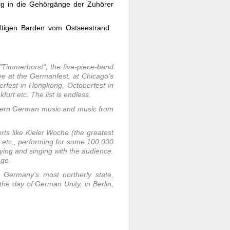
ig in die Gehörgänge der Zuhörer
ultigen Barden vom Ostseestrand:
"Timmerhorst", the five-piece-band
ee at the Germanfest, at Chicago’s
erfest in Hongkong, Octoberfest in
rt etc. The list is endless.
hern German music and music from
ts like Kieler Woche (the greatest
e etc., performing for some 100,000
ying and singing with the audience.
age.
Germany’s most northerly state,
 the day of German Unity, in Berlin,